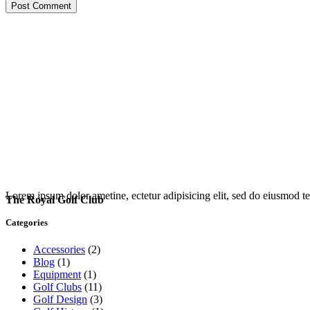
Post Comment
Lorem ipsum dolor ametine, ectetur adipisicing elit, sed do eiusmod te
The Royal Golf Club
Categories
Accessories
(2)
Blog
(1)
Equipment
(1)
Golf Clubs
(11)
Golf Design
(3)