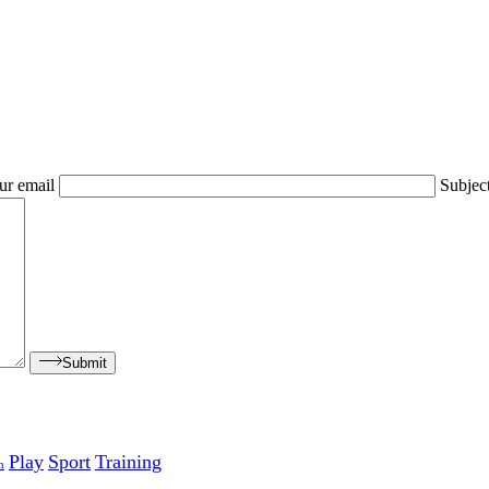
ur email
Subjec
Submit
Play
Sport
Training
n