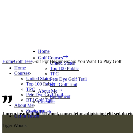
Home
Golf Courses
Home
Golf Tees
Golf For Beginners: So You Want To Play Golf
United States
Home
Top 100 Public
Courses
TPC
United States
Pete Dye Golf Trail
Top 100 Public
RTJ Golf Trail
TPC
About Me
Pete Dye Golf Trail
Equipment
RTJ Golf Trail
Calendar
About Me
Equipment
Get In Touch
Lorem ipsum dolor sit amet, consectetur adipisicing elit sed do 
Get In Touch
Tiger Woods