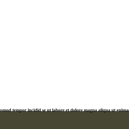
eiusmod tempor incidid se ut labore et dolore magna aliqua ut eni