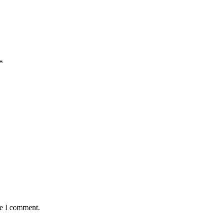
*
me I comment.