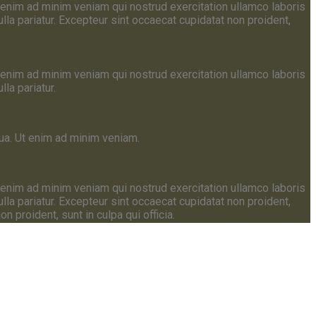
 enim ad minim veniam qui nostrud exercitation ullamco laboris
lla pariatur. Excepteur sint occaecat cupidatat non proident,
 enim ad minim veniam qui nostrud exercitation ullamco laboris
lla pariatur.
qua. Ut enim ad minim veniam.
 enim ad minim veniam qui nostrud exercitation ullamco laboris
lla pariatur. Excepteur sint occaecat cupidatat non proident,
n proident, sunt in culpa qui officia.